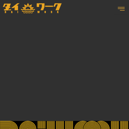
内
容
を
ス
キ
ッ
プ