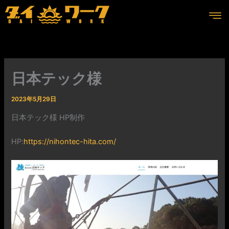
内
容
を
ス
キ
ッ
日本テック様
プ
2023年5月29日
日本テック様 HP制作
HP:
https://nihontec-hita.com/