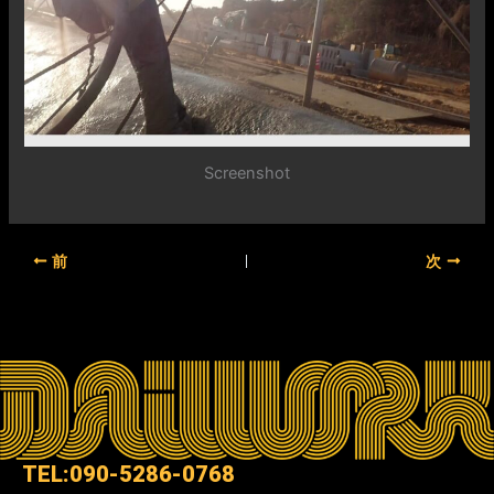
Screenshot
前
次
TEL:090-5286-0768